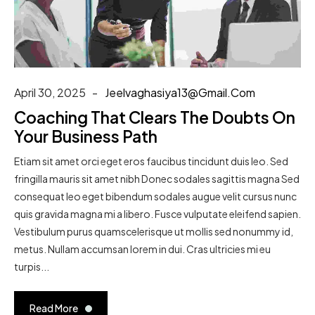
April 30, 2025
Jeelvaghasiya13@gmail.com
Coaching That Clears The Doubts On
Your Business Path
Etiam sit amet orci eget eros faucibus tincidunt duis leo. Sed
fringilla mauris sit amet nibh Donec sodales sagittis magna Sed
consequat leo eget bibendum sodales augue velit cursus nunc
quis gravida magna mi a libero. Fusce vulputate eleifend sapien.
Vestibulum purus quamscelerisque ut mollis sed nonummy id,
metus. Nullam accumsan lorem in dui. Cras ultricies mi eu
turpis...
Read More