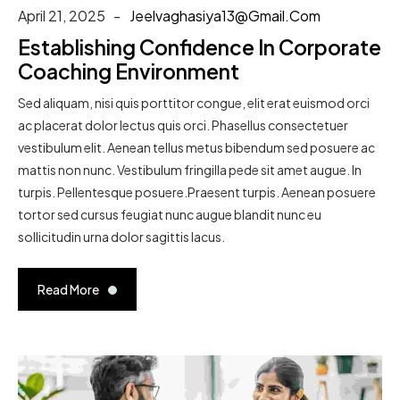
April 21, 2025
Jeelvaghasiya13@gmail.com
Establishing Confidence In Corporate
Coaching Environment
Sed aliquam, nisi quis porttitor congue, elit erat euismod orci
ac placerat dolor lectus quis orci. Phasellus consectetuer
vestibulum elit. Aenean tellus metus bibendum sed posuere ac
mattis non nunc. Vestibulum fringilla pede sit amet augue. In
turpis. Pellentesque posuere.Praesent turpis. Aenean posuere
tortor sed cursus feugiat nunc augue blandit nunc eu
sollicitudin urna dolor sagittis lacus.
Read More