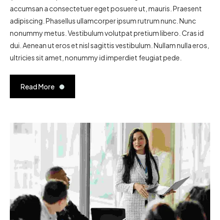
accumsan a consectetuer eget posuere ut, mauris. Praesent
adipiscing. Phasellus ullamcorper ipsum rutrum nunc. Nunc
nonummy metus. Vestibulum volutpat pretium libero. Cras id
dui. Aenean ut eros et nisl sagittis vestibulum. Nullam nulla eros,
ultricies sit amet, nonummy id imperdiet feugiat pede.
Read More