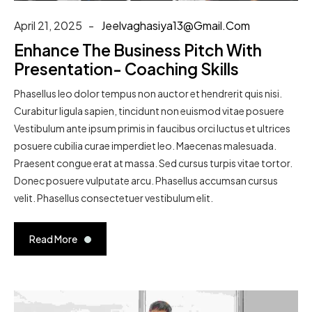
April 21, 2025
Jeelvaghasiya13@gmail.com
Enhance The Business Pitch With
Presentation- Coaching Skills
Phasellus leo dolor tempus non auctor et hendrerit quis nisi.
Curabitur ligula sapien, tincidunt non euismod vitae posuere
Vestibulum ante ipsum primis in faucibus orci luctus et ultrices
posuere cubilia curae imperdiet leo. Maecenas malesuada.
Praesent congue erat at massa. Sed cursus turpis vitae tortor.
Donec posuere vulputate arcu. Phasellus accumsan cursus
velit. Phasellus consectetuer vestibulum elit.
Read More