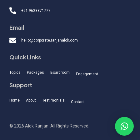
+91 9628871777
Email
hello@corporate.ranjanalok.com
Quick Links
Topics
Packages
Boardroom
Engagement
Support
Home
About
Testimonials
Contact
© 2026 Alok Ranjan
.
All Rights Reserved.