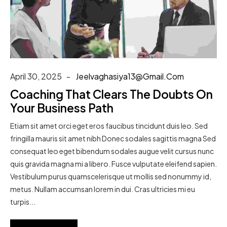
April 30, 2025
Jeelvaghasiya13@gmail.com
Coaching That Clears The Doubts On
Your Business Path
Etiam sit amet orci eget eros faucibus tincidunt duis leo. Sed
fringilla mauris sit amet nibh Donec sodales sagittis magna Sed
consequat leo eget bibendum sodales augue velit cursus nunc
quis gravida magna mi a libero. Fusce vulputate eleifend sapien.
Vestibulum purus quamscelerisque ut mollis sed nonummy id,
metus. Nullam accumsan lorem in dui. Cras ultricies mi eu
turpis...