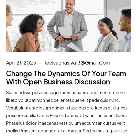
April 21, 2025
Jeelvaghasiya13@gmail.com
Change The Dynamics Of Your Team
With Open Business Discussion
Suspendisse pulvinar augue ac venenatis condimentum sem
libero volutpat nibh nec pellentesque velit pede quis nunc.
Vestibulum ante ipsum primis in faucibus orci luctus et ultrices
posuere cubilia Curae Fusce id purus. Ut varius tincidunt libero.
Phasellus dolor. Maecenas vestibulum accumsan cursus velit
mollis.Praesent congue erat at massa. Sed cursus turpis vitae