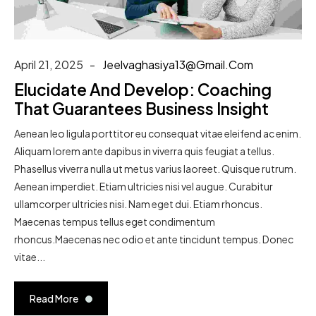
April 21, 2025
Jeelvaghasiya13@gmail.com
Elucidate And Develop: Coaching
That Guarantees Business Insight
Aenean leo ligula porttitor eu consequat vitae eleifend ac enim.
Aliquam lorem ante dapibus in viverra quis feugiat a tellus.
Phasellus viverra nulla ut metus varius laoreet. Quisque rutrum.
Aenean imperdiet. Etiam ultricies nisi vel augue. Curabitur
ullamcorper ultricies nisi. Nam eget dui. Etiam rhoncus.
Maecenas tempus tellus eget condimentum
rhoncus.Maecenas nec odio et ante tincidunt tempus. Donec
vitae...
Read More