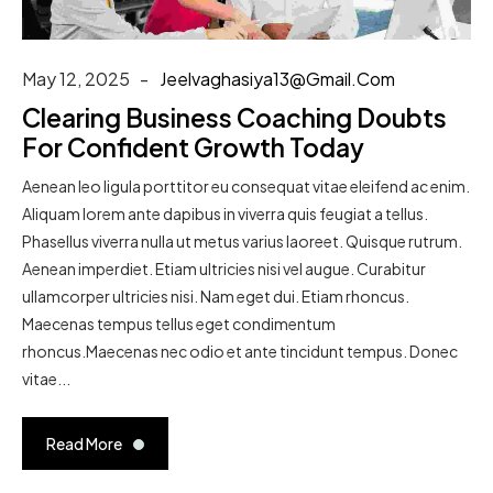
May 12, 2025
Jeelvaghasiya13@gmail.com
Clearing Business Coaching Doubts
For Confident Growth Today
Aenean leo ligula porttitor eu consequat vitae eleifend ac enim.
Aliquam lorem ante dapibus in viverra quis feugiat a tellus.
Phasellus viverra nulla ut metus varius laoreet. Quisque rutrum.
Aenean imperdiet. Etiam ultricies nisi vel augue. Curabitur
ullamcorper ultricies nisi. Nam eget dui. Etiam rhoncus.
Maecenas tempus tellus eget condimentum
rhoncus.Maecenas nec odio et ante tincidunt tempus. Donec
vitae...
Read More