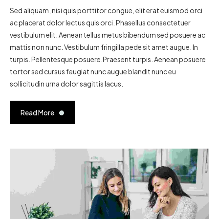
Sed aliquam, nisi quis porttitor congue, elit erat euismod orci
ac placerat dolor lectus quis orci. Phasellus consectetuer
vestibulum elit. Aenean tellus metus bibendum sed posuere ac
mattis non nunc. Vestibulum fringilla pede sit amet augue. In
turpis. Pellentesque posuere.Praesent turpis. Aenean posuere
tortor sed cursus feugiat nunc augue blandit nunc eu
sollicitudin urna dolor sagittis lacus.
Read More